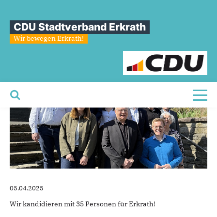
Sie sind hier
»
Unser Team für den Stadtrat
CDU Stadtverband Erkrath
Unser
Team
für
den
Stadtrat
Wir bewegen Erkrath!
Toggl
05.04.2025
Wir kandidieren mit 35 Personen für Erkrath!