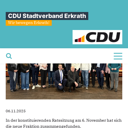
Sie sind hier
»
Neue Ratsfraktion
CDU Stadtverband Erkrath
Neue
Ratsfraktion
Wir bewegen Erkrath!
Toggl
06.11.2025
In der konstituierenden Ratssitzung am 6. November hat sich
die neue Fraktion zusammengefunden.